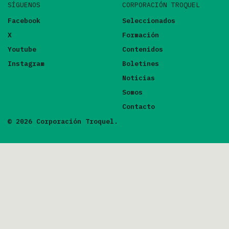
SÍGUENOS
CORPORACIÓN TROQUEL
Facebook
Seleccionados
X
Formación
Youtube
Contenidos
Instagram
Boletines
Noticias
Somos
Contacto
© 2026 Corporación Troquel.
FILTRAR POR
ORDENAR POR
GÉNERO
VALORACIÓN