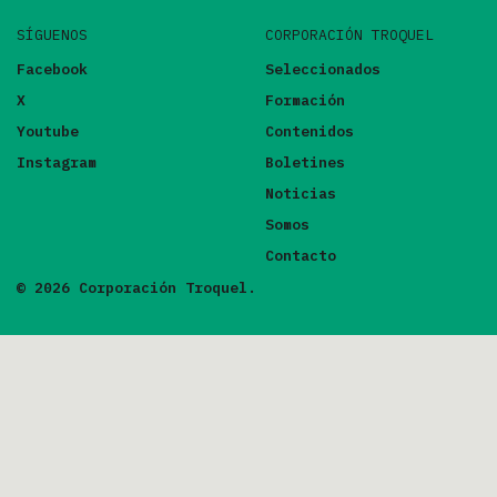
SÍGUENOS
CORPORACIÓN TROQUEL
Facebook
Seleccionados
X
Formación
Youtube
Contenidos
Instagram
Boletines
Noticias
Somos
Contacto
© 2026 Corporación Troquel.
FILTRAR POR
ORDENAR POR
GÉNERO
VALORACIÓN