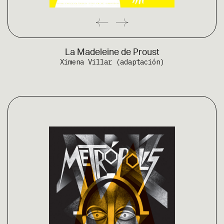
DIRECCIÓN
Exequiel Fernández 397, Ñuñoa, Santiago de Chile
++562 2223 5473
La Madeleine de Proust
Ximena Villar (adaptación)
contacto@troquel.cl
SÍGUENOS
CORPORACIÓN TROQUEL
Facebook
Seleccionados
X
Formación
Youtube
Contenidos
Instagram
Boletines
Noticias
Somos
Contacto
© 2026 Corporación Troquel.