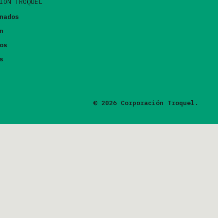
IÓN TROQUEL
nados
n
os
s
© 2026 Corporación Troquel.