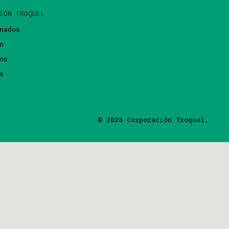
IÓN TROQUEL
nados
n
os
s
© 2026 Corporación Troquel.