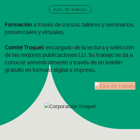
Ejes de trabajo
Formación
a través de cursos, talleres y seminarios,
presenciales y virtuales.
Comité Troquel:
encargado de la lectura y selección
de las mejores publicaciones LIJ. Su trabajo se da a
conocer semestralmente a través de un boletín
gratuito en formato digital e impreso.