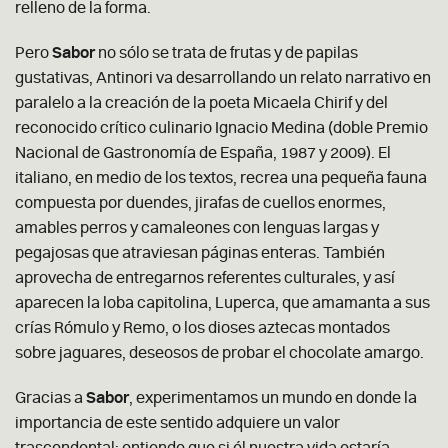
relleno de la forma.
Pero
Sabor
no sólo se trata de frutas y de papilas
gustativas, Antinori va desarrollando un relato narrativo en
paralelo a la creación de la poeta Micaela Chirif y del
reconocido crítico culinario Ignacio Medina (doble Premio
Nacional de Gastronomía de España, 1987 y 2009). El
italiano, en medio de los textos, recrea una pequeña fauna
compuesta por duendes, jirafas de cuellos enormes,
amables perros y camaleones con lenguas largas y
pegajosas que atraviesan páginas enteras. También
aprovecha de entregarnos referentes culturales, y así
aparecen la loba capitolina, Luperca, que amamanta a sus
crías Rómulo y Remo, o los dioses aztecas montados
sobre jaguares, deseosos de probar el chocolate amargo.
Gracias a
Sabor
, experimentamos un mundo en donde la
importancia de este sentido adquiere un valor
trascendental: entiende que si él nuestra vida estaría