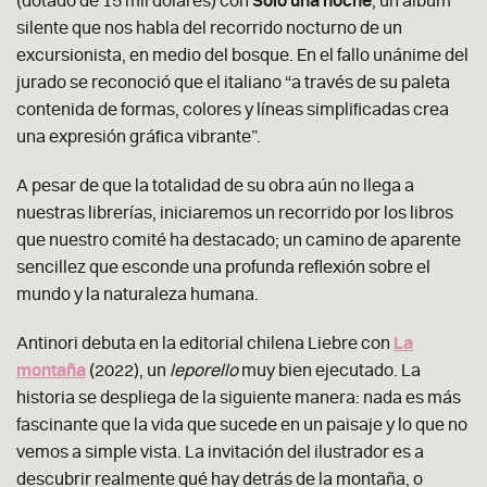
(dotado de 15 mil dólares) con
Solo una noche
, un álbum
silente que nos habla del recorrido nocturno de un
excursionista, en medio del bosque. En el fallo unánime del
jurado se reconoció que el italiano
“
a través de su paleta
contenida de formas, colores y líneas simplificadas crea
una expresión gráfica vibrante
”
.
A pesar de que la totalidad de su obra aún no llega a
nuestras librerías,
iniciaremos un recorrido por los libros
que nuestro comité ha destacado; un camino de aparente
sencillez que esconde una profunda reflexión sobre el
mundo y la naturaleza humana.
Antinori debuta en la editorial chilena Liebre con
La
m
ontaña
(2022), un
leporello
muy bien ejecutado. La
historia se despliega de la siguiente manera: nada es más
fascinante que la vida que sucede en un paisaje y lo que no
vemos a simple vista. La invitación del ilustrador es
a
descubrir realmente qué hay detrás de la montaña, o