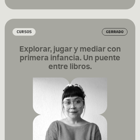
CURSOS
CERRADO
Explorar, jugar y mediar con
primera infancia. Un puente
entre libros.