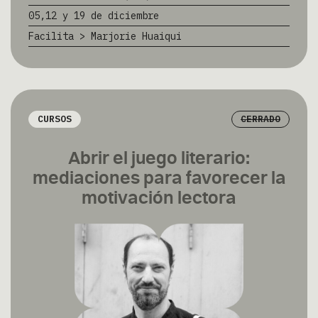
05,12 y 19 de diciembre
Facilita > Marjorie Huaiqui
CURSOS
CERRADO
Abrir el juego literario:
mediaciones para favorecer la
motivación lectora