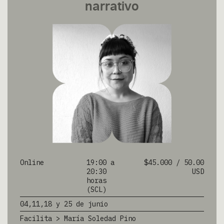
narrativo
DIRECCIÓN
Exequiel Fernández 397, Ñuñoa, Santiago de Chile
++562 2223 5473
contacto@troquel.cl
SÍGUENOS
CORPORACIÓN TROQUEL
Facebook
Seleccionados
X
Formación
Youtube
Contenidos
Instagram
Boletines
Noticias
Online
19:00 a
$45.000 / 50.00
20:30
USD
Somos
horas
Contacto
(SCL)
© 2026 Corporación Troquel.
04,11,18 y 25 de junio
Facilita > María Soledad Pino