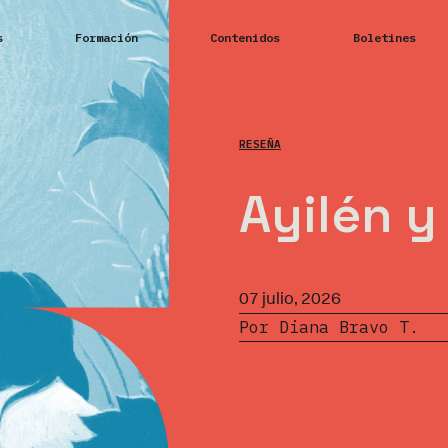
s
Formación
Contenidos
Boletines
RESEÑA
Ayilén y
07 julio, 2026
Por Diana Bravo T.