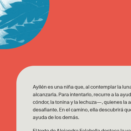
Ayilén es una niña que, al contemplar la lun
alcanzarla. Para intentarlo, recurre a la ay
cóndor, la tonina y la lechuza—, quienes l
desafiante. En el camino, ella descubrirá q
ayuda de los demás.
El texto de Alejandra Falabella destaca la va