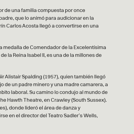
nor de una familia compuesta por once
padre, que lo animó para audicionar en la
rín Carlos Acosta llegó a convertirse en una
ó la medalla de Comendador de la Excelentísima
e la Reina Isabel II, es una de la millones de
 Sir Alistair Spalding (1957), quien también llegó
Hijo de un padre minero y una madre camarera, a
ámbito laboral. Su camino lo condujo al mundo de
n The Hawth Theatre, en
Crawley (South Sussex).
es), donde lideró el área de danza y
rse en el director del Teatro Sadler’s Wells,