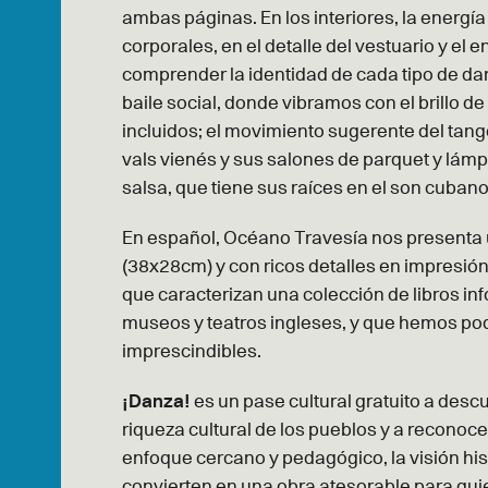
ambas páginas. En los interiores, la energía
corporales, en el detalle del vestuario y e
comprender la identidad de cada tipo de da
baile social, donde vibramos con el brillo de
incluidos; el movimiento sugerente del tango 
vals vienés y sus salones de parquet y lámp
salsa, que tiene sus raíces en el son cuban
En español, Océano Travesía nos presenta 
(38x28cm) y con ricos detalles en impresión,
que caracterizan una colección de libros inf
museos y teatros ingleses, y que hemos po
imprescindibles.
¡Danza!
es un pase cultural gratuito a descu
riqueza cultural de los pueblos y a reconoc
enfoque cercano y pedagógico, la visión hist
convierten en una obra atesorable para quie