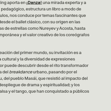
ding aporta en
¡Danza!
una mirada experta y a
do pedagógico, estructura un libro a modo de
ítulos, nos conduce por temas fascinantes que
sde el ballet clásico, con su origen en las
fías de estrellas como Nureyev y Acosta, hasta
mporánea y el valor creativo de los coreógrafos
reación del primer mundo, su invitación es a
 cultural y la diversidad de expresiones
ctor puede descubrir desde el rito transformador
a del
breakdance
urbano, pasando por el
, del pueblo Masái, que resistió al impacto del
 despliegue de drama y espiritualidad; y los
alsa y el tango, que han conquistado a públicos