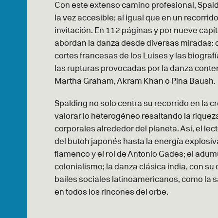
Con este extenso camino profesional, Spal
la vez accesible; al igual que en un recorri
invitación. En 112 páginas y por nueve cap
abordan la danza desde diversas miradas: de
cortes francesas de los Luises y las biogra
las rupturas provocadas por la danza conte
Martha Graham, Akram Khan o Pina Baush.
Spalding no solo centra su recorrido en la c
valorar lo heterogéneo resaltando la riqueza
corporales alrededor del planeta. Así, el le
del butoh japonés hasta la energía explosiv
flamenco y el rol de Antonio Gades; el adumu
colonialismo; la danza clásica india, con su
bailes sociales latinoamericanos, como la s
en todos los rincones del orbe.