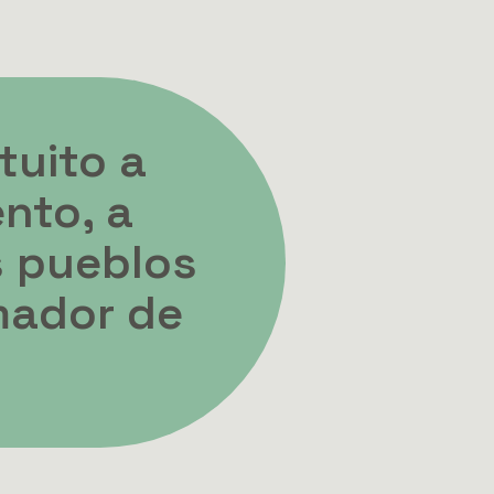
tuito a
nto, a
os pueblos
mador de