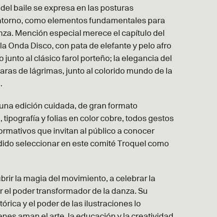
 del baile se expresa en las posturas
l entorno, como elementos fundamentales para
nza. Mención especial merece el capítulo del
 la Onda Disco, con pata de elefante y pelo afro
junto al clásico farol porteño; la elegancia del
aras de lágrimas, junto al colorido mundo de la
o.
una edición cuidada, de gran formato
 tipografía y folias en color cobre, todos gestos
ormativos que invitan al público a conocer
dido seleccionar en este comité Troquel como
brir la magia del movimiento, a celebrar la
er el poder transformador de la danza. Su
órica y el poder de las ilustraciones lo
nes aman el arte, la educación y la creatividad.