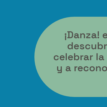
¡Danza! 
descubri
celebrar la
y a recon