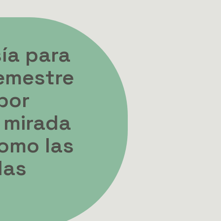
ía para
semestre
por
 mirada
como las
las