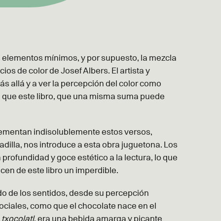
os elementos mínimos, y por supuesto, la mezcla
ios de color de Josef Albers. El artista y
 allá y a ver la percepción del color como
ual que este libro, que una misma suma puede
ementan indisolublemente estos versos,
adilla, nos introduce a esta obra juguetona. Los
profundidad y goce estético a la lectura, lo que
cen de este libro un imperdible.
 de los sentidos, desde su percepción
ociales, como que el chocolate nace en el
e
txocolatl
, era una bebida amarga y picante