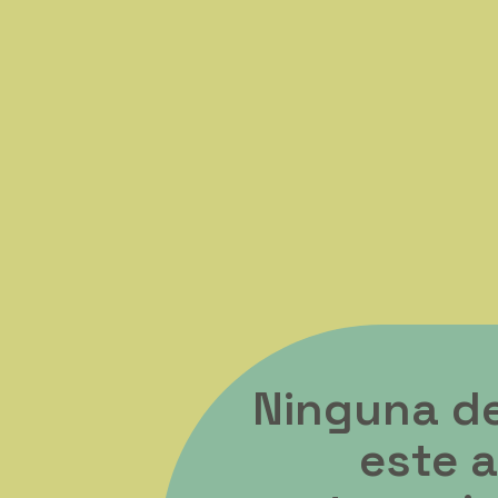
Ninguna d
este a