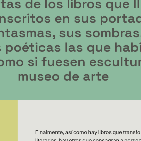
tas de los libros que l
nscritos en sus porta
ntasmas, sus sombras
 poéticas las que habi
omo si fuesen escultu
museo de arte
Finalmente, así como hay libros que trans
literarios, hay otros que consagran a person