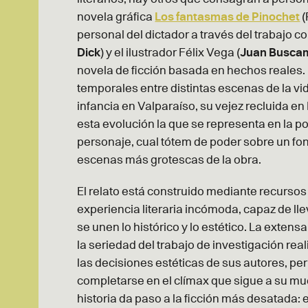
novela gráfica
Los fantasmas de Pinochet
(
personal del dictador a través del trabajo c
Dick
)
y el ilustrador Félix
Vega (
Juan Busca
novela de ficción basada en hechos reales. E
temporales entre distintas escenas de la v
infancia en Valparaíso, su vejez recluida en
esta evolución la que se representa en la p
personaje, cual tótem de poder sobre un fo
escenas más grotescas de la obra.
El relato está construido mediante recurso
experiencia literaria incómoda, capaz de lle
se unen lo histórico y lo estético. La extensa
la seriedad del trabajo de investigación rea
las decisiones estéticas de sus autores, per
completarse en el clímax que sigue a su mu
historia da paso a la ficción más desatada: el