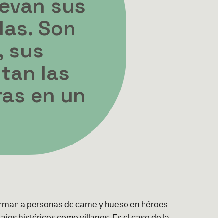
levan sus
das. Son
, sus
tan las
ras en un
forman a personas de carne y hueso en héroes
ajes históricos como villanos. Es el caso de la