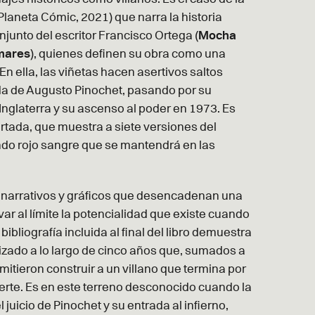
Planeta Cómic, 2021) que narra la historia
onjunto del escritor Francisco Ortega
(
Mocha
mares
)
, quienes definen su obra como una
n ella, las viñetas hacen asertivos saltos
ida de Augusto Pinochet, pasando por su
 Inglaterra y su ascenso al poder en 1973. Es
ortada, que muestra a siete versiones del
ndo rojo sangre que se mantendrá en las
s narrativos y gráficos que desencadenan una
var al límite la potencialidad que existe cuando
 bibliografía incluida al final del libro demuestra
lizado a lo largo de cinco años que, sumados a
mitieron construir a un villano que termina por
erte. Es en este terreno desconocido cuando la
 juicio de Pinochet y su entrada al infierno,