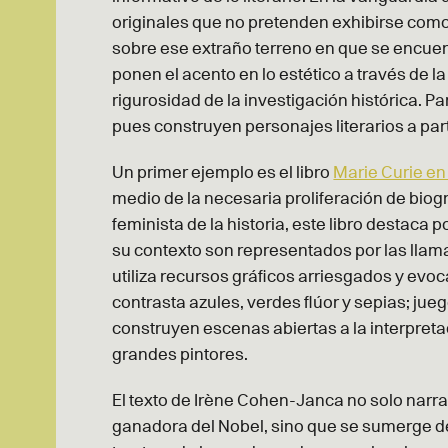
originales que no pretenden exhibirse com
sobre ese extraño terreno en que se encuentr
ponen el acento en lo estético a través de la 
rigurosidad de la investigación histórica. P
pues construyen personajes literarios a part
Un primer ejemplo es el libro
Marie Curie en 
medio de la necesaria proliferación de biogr
feminista de la historia, este libro destaca
su contexto son representados por las llama
utiliza recursos gráficos arriesgados y ev
contrasta azules, verdes flúor y sepias; ju
construyen escenas abiertas a la interpretac
grandes pintores.
El texto de Irène Cohen-Janca no solo narr
ganadora del Nobel, sino que se sumerge d