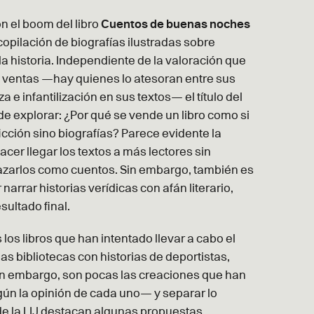
n el boom del libro
Cuentos de buenas noches
copilación de biografías ilustradas sobre
la historia. Independiente de la valoración que
e ventas —hay quienes lo atesoran entre sus
 e infantilización en sus textos— el título del
de explorar: ¿Por qué se vende un libro como si
ficción sino biografías? Parece evidente la
acer llegar los textos a más lectores sin
frazarlos como cuentos. Sin embargo, también es
arrar historias verídicas con afán literario,
sultado final.
los libros que han intentado llevar a cabo el
las bibliotecas con historias de deportistas,
 Sin embargo, son pocas las creaciones que han
gún la opinión de cada uno— y separar lo
a de la LIJ destacan algunas propuestas