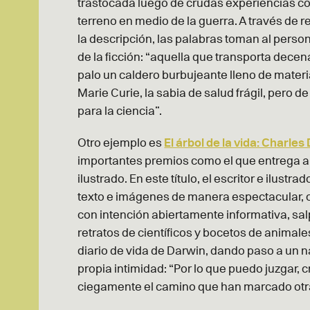
trastocada luego de crudas experiencias co
terreno en medio de la guerra. A través de r
la descripción, las palabras toman al person
de la ficción: “aquella que transporta decen
palo un caldero burbujeante lleno de materi
Marie Curie, la sabia de salud frágil, pero 
para la ciencia”.
Otro ejemplo es
El árbol de la vida: Charle
importantes premios como el que entrega a
ilustrado. En este título, el escritor e ilust
texto e imágenes de manera espectacular, o
con intención abiertamente informativa, sal
retratos de científicos y bocetos de animale
diario de vida de Darwin, dando paso a un 
propia intimidad: “Por lo que puedo juzgar,
ciegamente el camino que han marcado otr