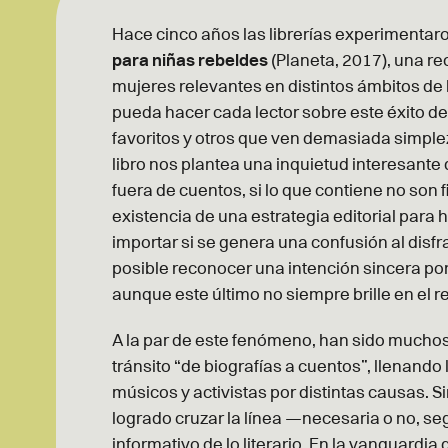
Hace cinco años las librerías experimentaro
para niñas
rebeldes
(Planeta, 2017), una re
mujeres relevantes en distintos ámbitos de 
pueda hacer cada lector sobre este éxito d
favoritos y otros que ven demasiada simpleza
libro nos plantea una inquietud interesante 
fuera de cuentos, si lo que contiene no son 
existencia de una estrategia editorial para h
importar si se genera una confusión al dis
posible reconocer una intención sincera por n
aunque este último no siempre brille en el re
A la par de este fenómeno, han sido muchos 
tránsito “de biografías a cuentos”, llenando 
músicos y activistas por distintas causas.
logrado cruzar la línea —necesaria o no, se
informativo de lo literario. En la vanguardi