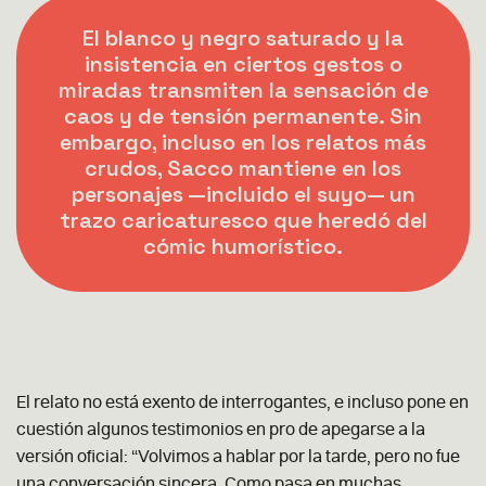
El blanco y negro saturado y la
insistencia en ciertos gestos o
miradas transmiten la sensación de
caos y de tensión permanente. Sin
embargo, incluso en los relatos más
crudos, Sacco mantiene en los
personajes —incluido el suyo— un
trazo caricaturesco que heredó del
cómic humorístico.
El relato no está exento de interrogantes, e incluso pone en
cuestión algunos testimonios en pro de apegarse a la
versión oficial: “Volvimos a hablar por la tarde, pero no fue
una conversación sincera. Como pasa en muchas