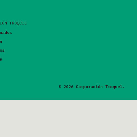
IÓN TROQUEL
nados
n
os
s
© 2026 Corporación Troquel.