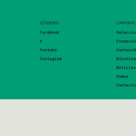
SÍGUENOS
CORPORAC
Facebook
Seleccio
X
Formació
Youtube
Contenid
Instagram
Boletine
Noticias
Somos
Contacto