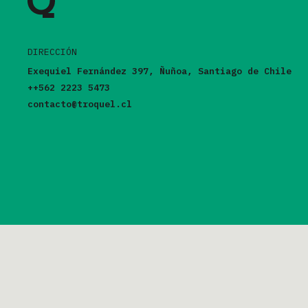
DIRECCIÓN
Exequiel Fernández 397, Ñuñoa, Santiago de Chile
++562 2223 5473
contacto@troquel.cl