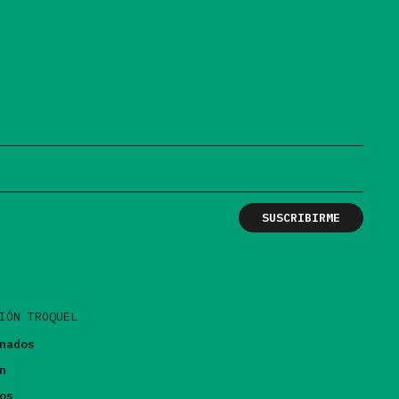
IÓN TROQUEL
nados
n
os