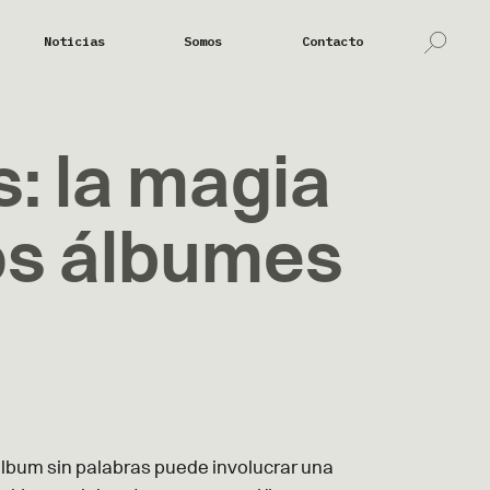
Noticias
Somos
Contacto
: la magia
los álbumes
n álbum sin palabras puede involucrar una