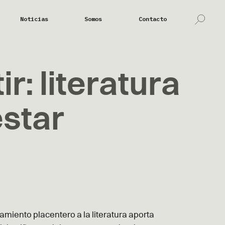
Noticias
Somos
Contacto
r: literatura
estar
miento placentero a la literatura aporta