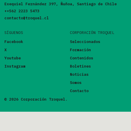
Exequiel Fernández 397, Ñuñoa, Santiago de Chile
++562 2223 5473
contacto@troquel.cl
SÍGUENOS
CORPORACIÓN TROQUEL
Facebook
Seleccionados
X
Formación
Youtube
Contenidos
Instagram
Boletines
Noticias
Somos
Contacto
© 2026 Corporación Troquel.