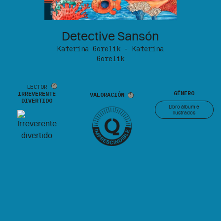
Detective Sansón
Katerina Gorelik - Katerina
Gorelik
LECTOR
GÉNERO
IRREVERENTE
VALORACIÓN
DIVERTIDO
Libro álbum e
ilustrados