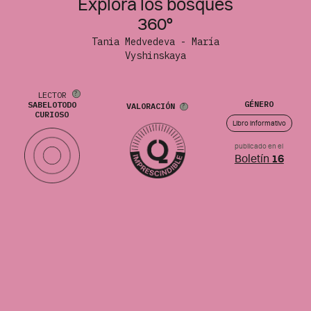
Explora los bosques
360°
Tania Medvedeva - María
Vyshinskaya
LECTOR
GÉNERO
SABELOTODO
VALORACIÓN
CURIOSO
Libro informativo
publicado en el
Boletín
16