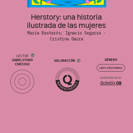
Herstory: una historia
ilustrada de las mujeres
María Bastarós; Ignacio Segarra -
Cristina Daura
LECTOR
GÉNERO
SABELOTODO
VALORACIÓN
CURIOSO
Libro informativo
publicado en el
Boletín
09