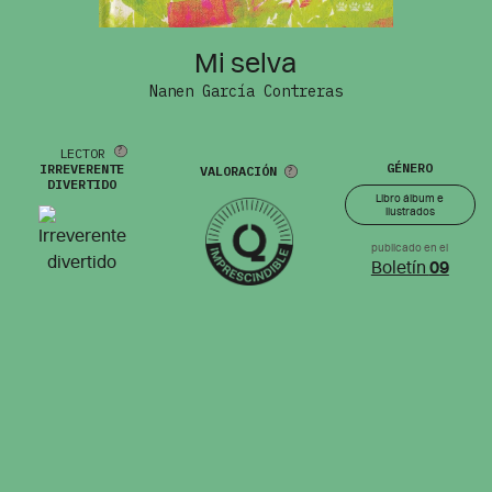
Mi selva
Nanen García Contreras
LECTOR
GÉNERO
IRREVERENTE
VALORACIÓN
DIVERTIDO
Libro álbum e
ilustrados
publicado en el
Boletín
09