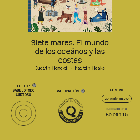
Siete mares. El mundo
de los oceános y las
costas
Judith Homoki - Martin Haake
LECTOR
GÉNERO
SABELOTODO
VALORACIÓN
CURIOSO
Libro informativo
publicado en el
Boletín
15