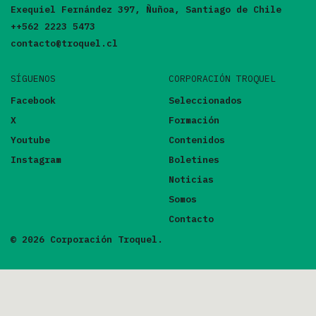
Exequiel Fernández 397, Ñuñoa, Santiago de Chile
++562 2223 5473
contacto@troquel.cl
SÍGUENOS
CORPORACIÓN TROQUEL
Facebook
Seleccionados
X
Formación
Youtube
Contenidos
Instagram
Boletines
Noticias
Somos
Contacto
© 2026 Corporación Troquel.