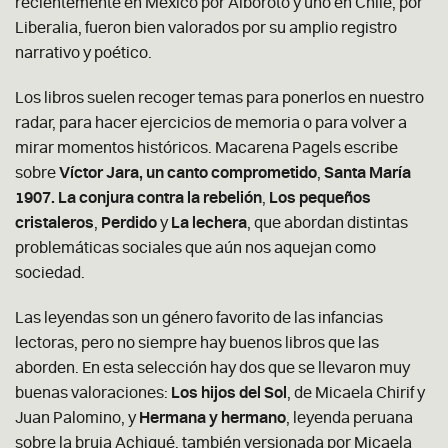
recientemente en México por Alboroto y uno en Chile, por
Liberalia, fueron bien valorados por su amplio registro
narrativo y poético.
Los libros suelen recoger temas para ponerlos en nuestro
radar, para hacer ejercicios de memoria o para volver a
mirar momentos históricos. Macarena Pagels escribe
sobre
Víctor Jara, un canto comprometido
,
Santa María
1907. La conjura contra la rebelión
,
Los pequeños
cristaleros
,
Perdido
y
La lechera
, que abordan distintas
problemáticas sociales que aún nos aquejan como
sociedad.
Las leyendas son un género favorito de las infancias
lectoras, pero no siempre hay buenos libros que las
aborden. En esta selección hay dos que se llevaron muy
buenas valoraciones:
Los hijos del Sol
, de Micaela Chirif y
Juan Palomino, y
Hermana y hermano
, leyenda peruana
sobre la bruja Achiqué, también versionada por Micaela