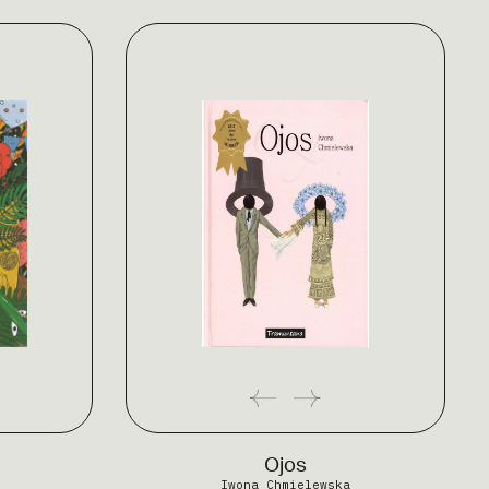
Ojos
Iwona Chmielewska