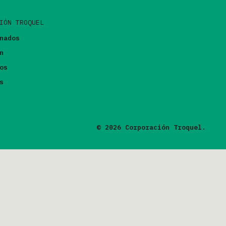
IÓN TROQUEL
nados
n
os
s
© 2026 Corporación Troquel.