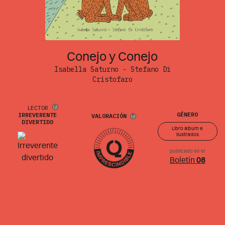
Conejo y Conejo
Isabella Saturno - Stefano Di
Cristofaro
LECTOR
GÉNERO
IRREVERENTE
VALORACIÓN
DIVERTIDO
Libro álbum e
ilustrados
publicado en el
Boletín
08