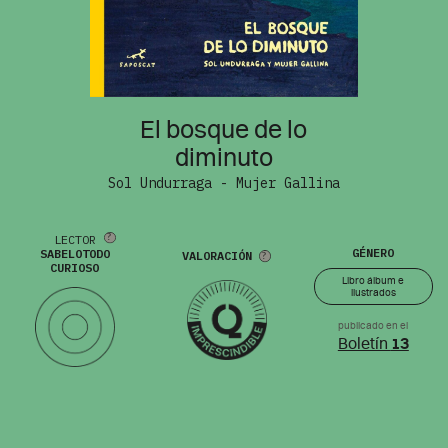
El bosque de lo
diminuto
Sol Undurraga - Mujer Gallina
LECTOR
GÉNERO
SABELOTODO
VALORACIÓN
CURIOSO
Libro álbum e
ilustrados
publicado en el
Boletín
13