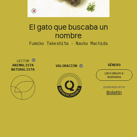
El gato que buscaba un
nombre
Fumiko Takeshita - Naoko Machida
LECTOR
GÉNERO
ANIMALISTA
VALORACIÓN
NATURALISTA
Libro álbum e
ilustrados
publicado en el
Boletín