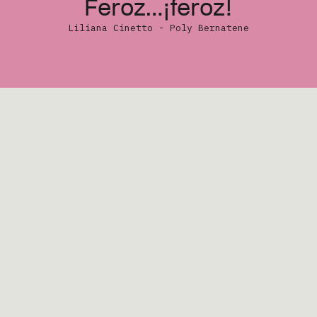
Feroz…¡feroz!
Noticias
Liliana Cinetto - Poly Bernatene
Somos
Contacto
Lobi no es un lobo feroz como todos y e
familia. Una historia que celebra la impo
lado positivo de no encajar en lo que se 