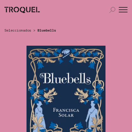
Seleccionados
>
Bluebells