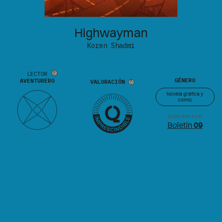
Highwayman
Koren Shadmi
LECTOR
GÉNERO
AVENTURERO
VALORACIÓN
Novela gráfica y
cómic
publicado en el
Boletín
09