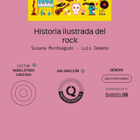
Historia ilustrada del
rock
Susana Monteagudo - Luis Demano
LECTOR
GÉNERO
SABELOTODO
VALORACIÓN
CURIOSO
Libro informativo
publicado en el
Boletín
09