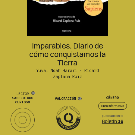
Imparables. Diario de
cómo conquistamos la
Tierra
Yuval Noah Harari - Ricard
Zaplana Ruiz
LECTOR
GÉNERO
SABELOTODO
VALORACIÓN
CURIOSO
Libro informativo
publicado en el
Boletín
16