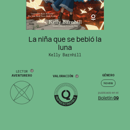
La niña que se bebió la
luna
Kelly Barnhill
LECTOR
GÉNERO
AVENTURERO
VALORACIÓN
Novela
publicado en el
Boletín
09