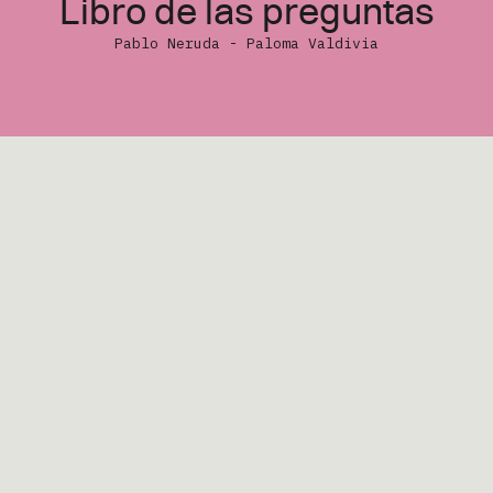
Libro de las preguntas
Noticias
Pablo Neruda - Paloma Valdivia
Somos
Contacto
Las preguntas nerudianas se re
que invita a niños y niñas a cues
mundo en clave poética. Las il
los textos y destacan por su co
vibrante contraste de color.