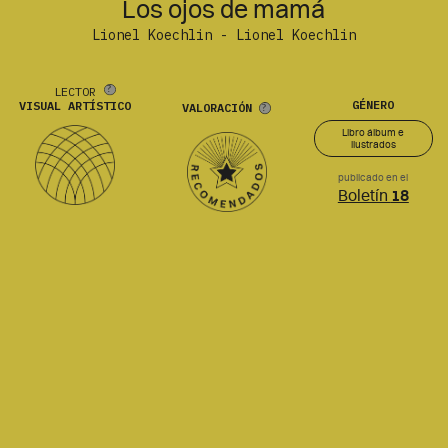
Los ojos de mamá
Lionel Koechlin - Lionel Koechlin
LECTOR
GÉNERO
VISUAL ARTÍSTICO
VALORACIÓN
Libro álbum e
ilustrados
publicado en el
Boletín
18