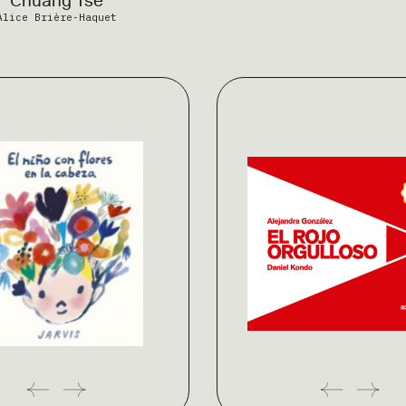
Chuang Tse
Alice Brière-Haquet