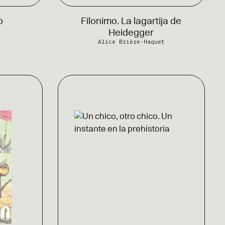
o
Filonimo. La lagartija de
z
Heidegger
Alice Brière-Haquet