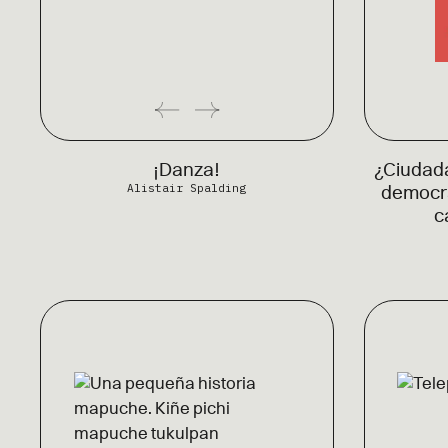
¡Danza!
¿Ciudad
Alistair Spalding
democr
c