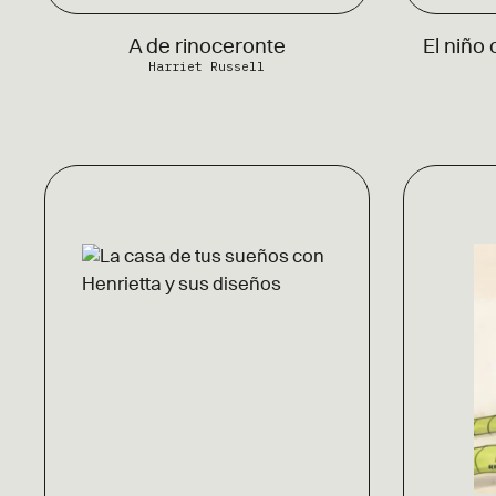
A de rinoceronte
El niño
Harriet Russell