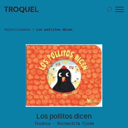
Seleccionados
>
Los pollitos dicen
Los pollitos dicen
Teodora - Bernardita Ojeda