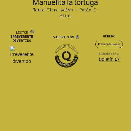
Manuelita la tortuga
María Elena Walsh - Pablo I.
Elías
LECTOR
GÉNERO
IRREVERENTE
VALORACIÓN
DIVERTIDO
Primera infancia
publicado en el
Boletín
17