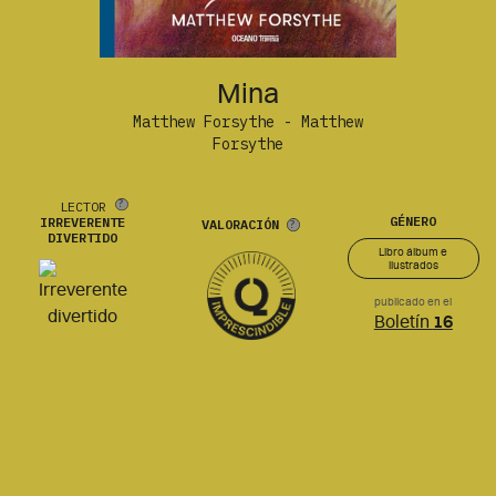
Mina
Matthew Forsythe - Matthew
Forsythe
LECTOR
GÉNERO
IRREVERENTE
VALORACIÓN
DIVERTIDO
Libro álbum e
ilustrados
publicado en el
Boletín
16