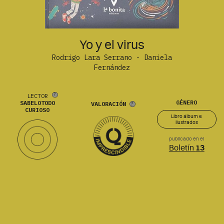
Yo y el virus
Rodrigo Lara Serrano - Daniela
Fernández
LECTOR
GÉNERO
SABELOTODO
VALORACIÓN
CURIOSO
Libro álbum e
ilustrados
publicado en el
Boletín
13