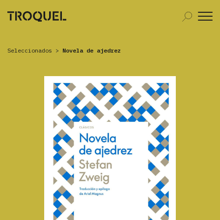
Seleccionados
>
Novela de ajedrez