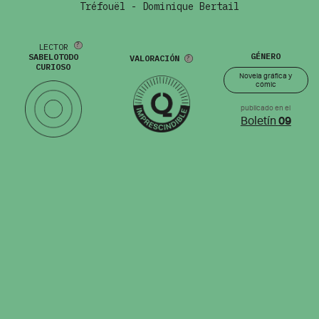
Tréfouël - Dominique Bertail
LECTOR
GÉNERO
SABELOTODO
VALORACIÓN
CURIOSO
Novela gráfica y
cómic
publicado en el
Boletín
09