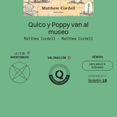
Quico y Poppy van al
museo
Matthew Cordell - Matthew Cordell
LECTOR
GÉNERO
AVENTURERO
VALORACIÓN
Libro álbum e
ilustrados
publicado en el
Boletín
18