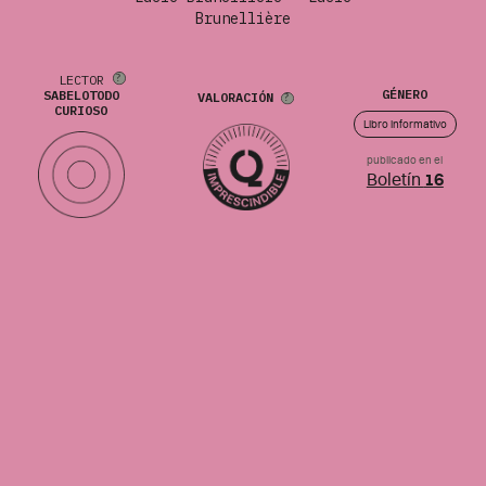
Brunellière
LECTOR
GÉNERO
SABELOTODO
VALORACIÓN
CURIOSO
Libro informativo
publicado en el
Boletín
16