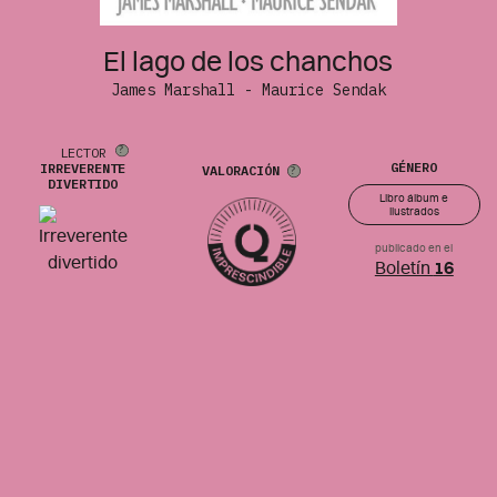
El lago de los chanchos
James Marshall - Maurice Sendak
LECTOR
GÉNERO
IRREVERENTE
VALORACIÓN
DIVERTIDO
Libro álbum e
ilustrados
publicado en el
Boletín
16