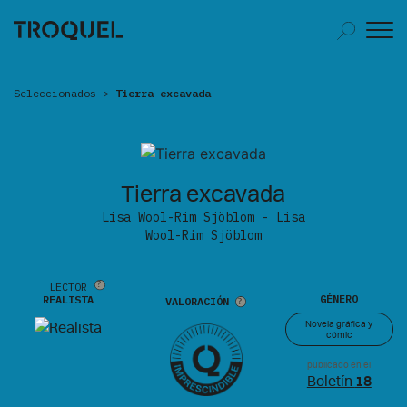
Seleccionados
>
Tierra excavada
Tierra excavada
Lisa Wool-Rim Sjöblom - Lisa
Wool-Rim Sjöblom
LECTOR
GÉNERO
REALISTA
VALORACIÓN
Novela gráfica y
cómic
publicado en el
Boletín
18