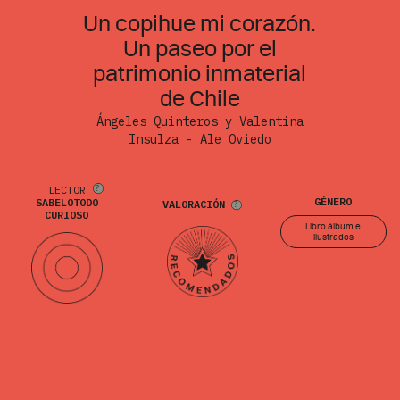
Un copihue mi corazón.
Un paseo por el
patrimonio inmaterial
de Chile
Ángeles Quinteros y Valentina
Insulza - Ale Oviedo
LECTOR
GÉNERO
SABELOTODO
VALORACIÓN
CURIOSO
Libro álbum e
ilustrados