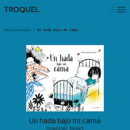
Seleccionados
>
Un hada bajo mi cama
Un hada bajo mi cama
Rosalinde Bonnet