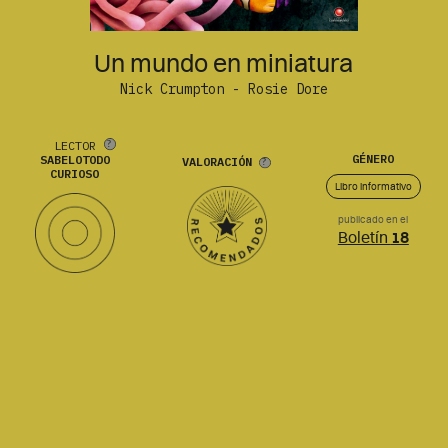
Un mundo en miniatura
Nick Crumpton - Rosie Dore
LECTOR
GÉNERO
SABELOTODO
VALORACIÓN
CURIOSO
Libro informativo
publicado en el
Boletín
18